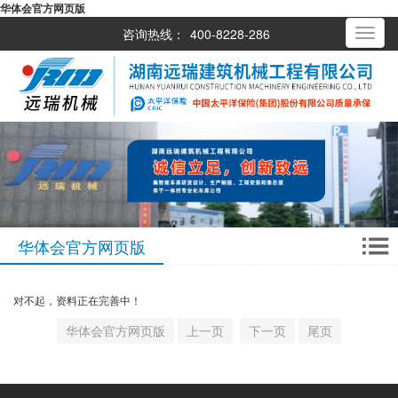
华体会官方网页版
咨询热线：
400-8228-286
Toggle
navigati
华体会官方网页版
对不起，资料正在完善中！
华体会官方网页版
上一页
下一页
尾页